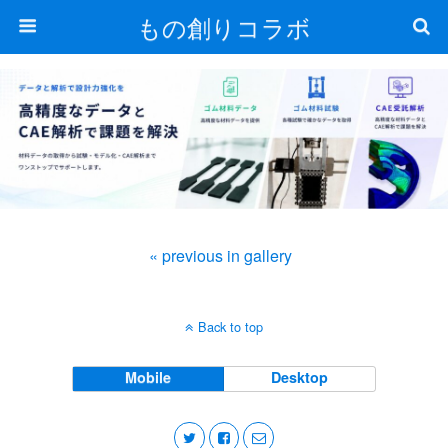
もの創りコラボ
« previous in gallery
Back to top
Mobile
Desktop